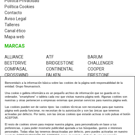
Política Privacidad
Política Cookies
Contacto
Aviso Legal
Talleres
Canal ético
Mapa web
MARCAS
ALLIANCE
ATF
BARUM
BESTDRIVE
BRIDGESTONE
CHALLENGER
COMPASAL
CONTINENTAL
COOPER
CROSSWIND
FALKEN
FIRESTONE
GALAXY
GOLDEN-CROWN
GOODRIDE
Bienvenida/o a la información básica sobre las cookies de la página web responsabilidad de la
GOODYEAR
GREEN-MAX
INSA-TURBO
entidad: Grupo Neumastock.
JK-TYRES
KABAT
KENDA
Una cookie o galleta informática es un pequeño archivo de información que se guarda en tu
ordenador, “smartphone” o tableta cada vez que visitas nuestra página web. Algunas cookies son
KUMHO
MABOR
MICHELIN
nuestras y otras pertenecen a empresas externas que prestan servicios para nuestra página web.
PIRELLI
RESTOCK
ROADTRACK
Las cookies pueden ser de varios tipos: las cookies técnicas son necesarias para que nuestra
TRANSMATE
TVS-EUROGRIP
UNIROYAL
página web pueda funcionar, no necesitan de tu autorización y son las únicas que tenemos
activadas por defecto. Por tanto, son las únicas cookies que estarán activas si solo pulsas el botón
WESTLAKE
YOKOHAMA
ACEPTAR.
El resto de cookies sirven para mejorar nuestra página, para personalizarla en base a tus
preferencias, o para poder mostrarte publicidad ajustada a tus búsquedas, gustos e intereses
personales. Todas ellas las tenemos desactivadas por defecto, pero puedes activarlas en nuestro