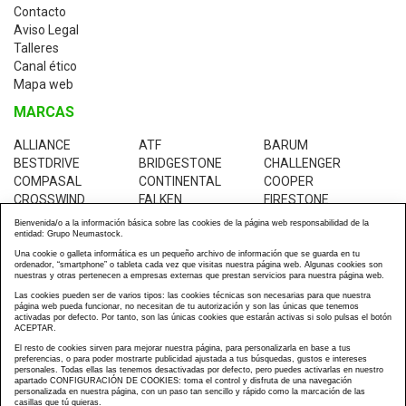
Contacto
Aviso Legal
Talleres
Canal ético
Mapa web
MARCAS
ALLIANCE
ATF
BARUM
BESTDRIVE
BRIDGESTONE
CHALLENGER
COMPASAL
CONTINENTAL
COOPER
CROSSWIND
FALKEN
FIRESTONE
GALAXY
GOLDEN-CROWN
GOODRIDE
Bienvenida/o a la información básica sobre las cookies de la página web responsabilidad de la
GOODYEAR
GREEN-MAX
INSA-TURBO
entidad: Grupo Neumastock.
JK-TYRES
KABAT
KENDA
Una cookie o galleta informática es un pequeño archivo de información que se guarda en tu
ordenador, “smartphone” o tableta cada vez que visitas nuestra página web. Algunas cookies son
KUMHO
MABOR
MICHELIN
nuestras y otras pertenecen a empresas externas que prestan servicios para nuestra página web.
PIRELLI
RESTOCK
ROADTRACK
Las cookies pueden ser de varios tipos: las cookies técnicas son necesarias para que nuestra
TRANSMATE
TVS-EUROGRIP
UNIROYAL
página web pueda funcionar, no necesitan de tu autorización y son las únicas que tenemos
activadas por defecto. Por tanto, son las únicas cookies que estarán activas si solo pulsas el botón
WESTLAKE
YOKOHAMA
ACEPTAR.
El resto de cookies sirven para mejorar nuestra página, para personalizarla en base a tus
preferencias, o para poder mostrarte publicidad ajustada a tus búsquedas, gustos e intereses
personales. Todas ellas las tenemos desactivadas por defecto, pero puedes activarlas en nuestro
apartado CONFIGURACIÓN DE COOKIES: toma el control y disfruta de una navegación
personalizada en nuestra página, con un paso tan sencillo y rápido como la marcación de las
casillas que tú quieras.