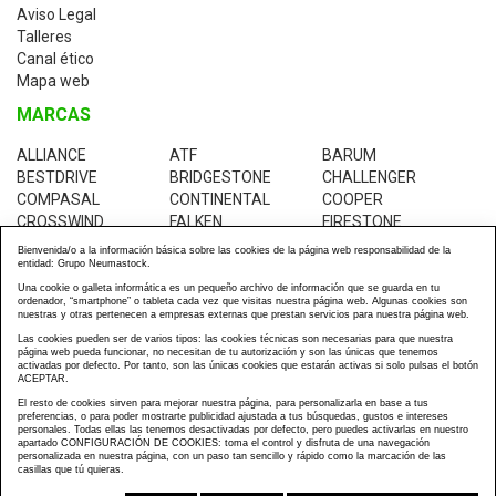
Aviso Legal
Talleres
Canal ético
Mapa web
MARCAS
ALLIANCE
ATF
BARUM
BESTDRIVE
BRIDGESTONE
CHALLENGER
COMPASAL
CONTINENTAL
COOPER
CROSSWIND
FALKEN
FIRESTONE
GALAXY
GOLDEN-CROWN
GOODRIDE
Bienvenida/o a la información básica sobre las cookies de la página web responsabilidad de la
GOODYEAR
GREEN-MAX
INSA-TURBO
entidad: Grupo Neumastock.
JK-TYRES
KABAT
KENDA
Una cookie o galleta informática es un pequeño archivo de información que se guarda en tu
ordenador, “smartphone” o tableta cada vez que visitas nuestra página web. Algunas cookies son
KUMHO
MABOR
MICHELIN
nuestras y otras pertenecen a empresas externas que prestan servicios para nuestra página web.
PIRELLI
RESTOCK
ROADTRACK
Las cookies pueden ser de varios tipos: las cookies técnicas son necesarias para que nuestra
TRANSMATE
TVS-EUROGRIP
UNIROYAL
página web pueda funcionar, no necesitan de tu autorización y son las únicas que tenemos
activadas por defecto. Por tanto, son las únicas cookies que estarán activas si solo pulsas el botón
WESTLAKE
YOKOHAMA
ACEPTAR.
El resto de cookies sirven para mejorar nuestra página, para personalizarla en base a tus
preferencias, o para poder mostrarte publicidad ajustada a tus búsquedas, gustos e intereses
personales. Todas ellas las tenemos desactivadas por defecto, pero puedes activarlas en nuestro
apartado CONFIGURACIÓN DE COOKIES: toma el control y disfruta de una navegación
personalizada en nuestra página, con un paso tan sencillo y rápido como la marcación de las
casillas que tú quieras.